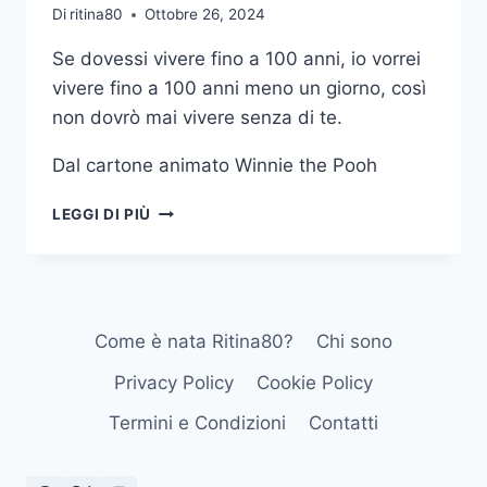
Di
ritina80
Ottobre 26, 2024
Se dovessi vivere fino a 100 anni, io vorrei
vivere fino a 100 anni meno un giorno, così
non dovrò mai vivere senza di te.
Dal cartone animato Winnie the Pooh
SE
LEGGI DI PIÙ
DOVESSI
VIVERE
FINO
A
ANNI
Come è nata Ritina80?
Chi sono
IO
VORREI
Privacy Policy
Cookie Policy
VIVERE
FINO
Termini e Condizioni
Contatti
A
ANNI
MENO