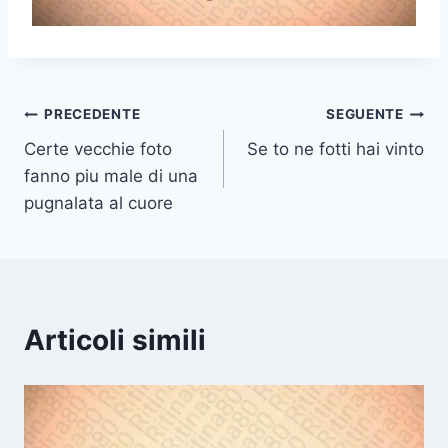
Navigazione
PRECEDENTE
SEGUENTE
Certe vecchie foto
Se to ne fotti hai vinto
articoli
fanno piu male di una
pugnalata al cuore
Articoli simili