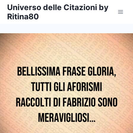
Salta
Universo delle Citazioni by
al
Ritina80
contenuto