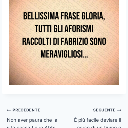
Navigazione
PRECEDENTE
SEGUENTE
Non aver paura che la
È più facile deviare il
articoli
vita possa finire Abbi
corso di un fiume o