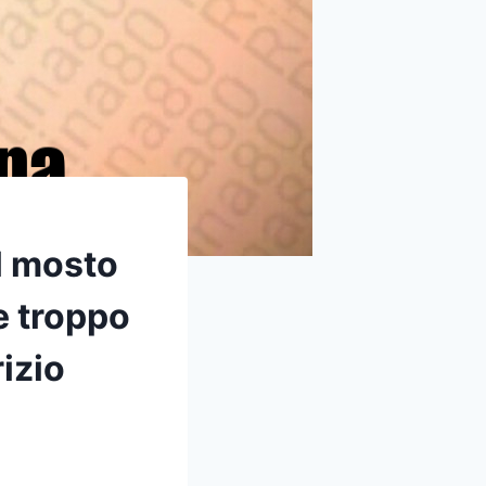
l mosto
e troppo
izio