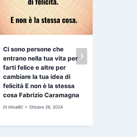
Ci sono persone che
Niente 
entrano nella tua vita per
un ide
farti felice e altre per
idea è l
cambiare la tua idea di
Emile C
felicità E non è la stessa
Di
ritina80
cosa Fabrizio Caramagna
Di
ritina80
Ottobre 26, 2024