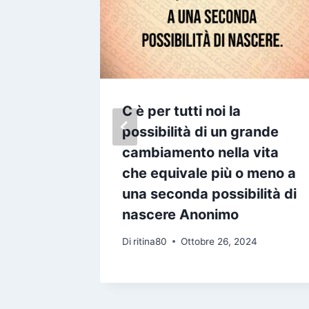
o la
C è per tutti noi la
viene
possibilità di un grande
to per l
cambiamento nella vita
 noto
che equivale più o meno a
una seconda possibilità di
un
nascere Anonimo
Di
ritina80
Ottobre 26, 2024
24