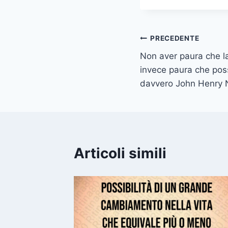
Navigazione
PRECEDENTE
Non aver paura che la
articoli
invece paura che pos
davvero John Henry
Articoli simili