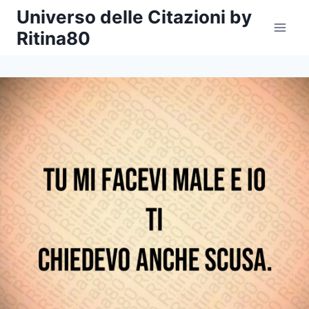
Salta
Universo delle Citazioni by
al
Ritina80
contenuto