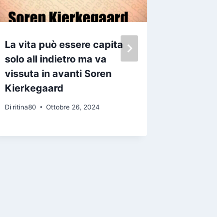
La vita può essere capita
C è una 
solo all indietro ma va
vita am
vissuta in avanti Soren
amati 
Kierkegaard
Di
ritina80
Di
ritina80
Ottobre 26, 2024