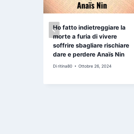
i
Ho fatto indietreggiare la
lla vita
morte a furia di vivere
o
soffrire sbagliare rischiare
dare e perdere Anaïs Nin
5
Di
ritina80
Ottobre 26, 2024