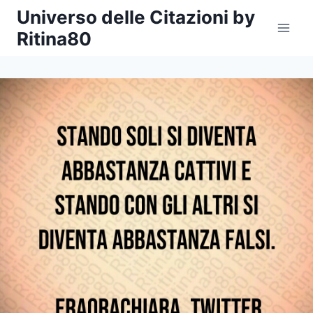
Salta
Universo delle Citazioni by
al
Ritina80
contenuto