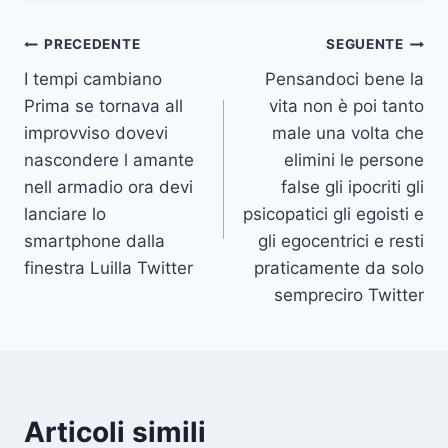
Navigazione
PRECEDENTE
SEGUENTE
I tempi cambiano
Pensandoci bene la
articoli
Prima se tornava all
vita non è poi tanto
improvviso dovevi
male una volta che
nascondere l amante
elimini le persone
nell armadio ora devi
false gli ipocriti gli
lanciare lo
psicopatici gli egoisti e
smartphone dalla
gli egocentrici e resti
finestra Luilla Twitter
praticamente da solo
sempreciro Twitter
Articoli simili