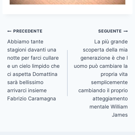
Navigazione
PRECEDENTE
SEGUENTE
Abbiamo tante
La più grande
articoli
stagioni davanti una
scoperta della mia
notte per farci cullare
generazione è che l
e un cielo limpido che
uomo può cambiare la
ci aspetta Domattina
propria vita
sarà bellissimo
semplicemente
arrivarci insieme
cambiando il proprio
Fabrizio Caramagna
atteggiamento
mentale William
James