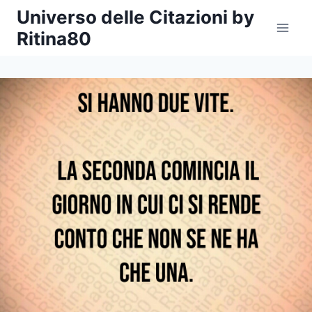
Salta
Universo delle Citazioni by
al
Ritina80
contenuto