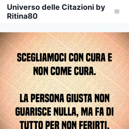
Salta
Universo delle Citazioni by
al
Ritina80
contenuto