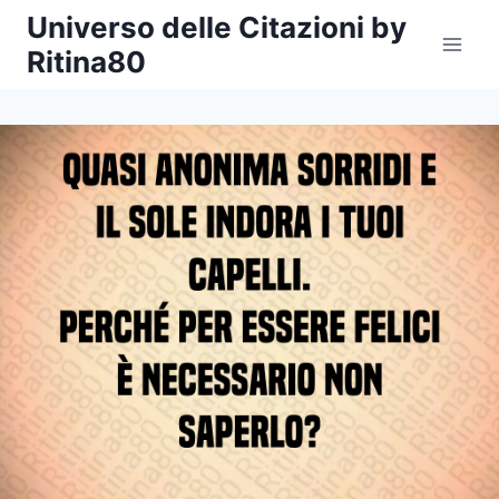
Salta
Universo delle Citazioni by
al
Ritina80
contenuto