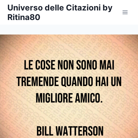
Salta
Universo delle Citazioni by
al
Ritina80
contenuto