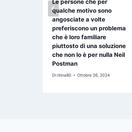
essi in
Le persone che per
bbiamo
qualche motivo sono
nostre
angosciate a volte
n Covey
preferiscono un problema
che è loro familiare
24
piuttosto di una soluzione
che non lo è per nulla Neil
Postman
Di
ritina80
Ottobre 26, 2024