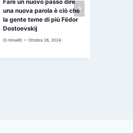
Fare un nuovo passo dire
Poi pen
una nuova parola è ciò che
di camb
la gente teme di più Fëdor
non c è
Dostoevskij
scorta e
quella 
Di
ritina80
Ottobre 26, 2024
Twitter
Di
ritina80