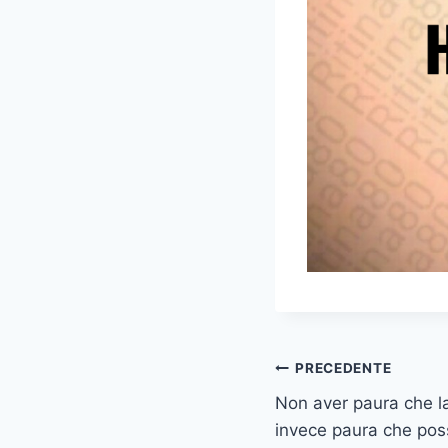
Navigazione
PRECEDENTE
Non aver paura che la
articoli
invece paura che pos