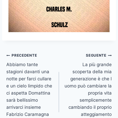
Navigazione
PRECEDENTE
SEGUENTE
Abbiamo tante
La più grande
articoli
stagioni davanti una
scoperta della mia
notte per farci cullare
generazione è che l
e un cielo limpido che
uomo può cambiare la
ci aspetta Domattina
propria vita
sarà bellissimo
semplicemente
arrivarci insieme
cambiando il proprio
Fabrizio Caramagna
atteggiamento