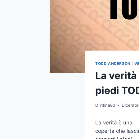
TODD ANDERSON
|
V
La verità
piedi T
Di
ritina80
Dicembr
La verità è una
coperta che lasci