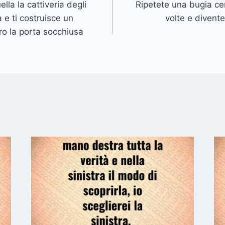
lla la cattiveria degli
Ripetete una bugia cen
 e ti costruisce un
volte e divent
tro la porta socchiusa