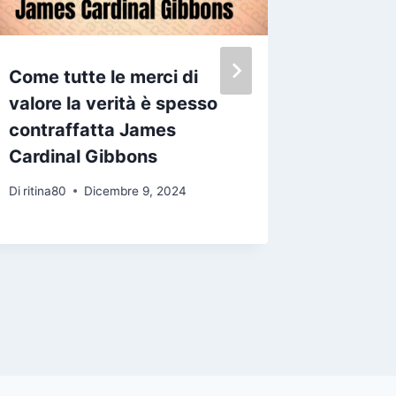
Come tutte le merci di
Sono pe
valore la verità è spesso
crudeltà
contraffatta James
trovi di
Cardinal Gibbons
devi af
samurai
Di
ritina80
Dicembre 9, 2024
Di
ritina80