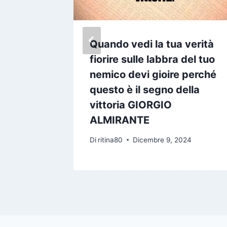
ra e vi
Quando vedi la tua verità
AR
fiorire sulle labbra del tuo
nemico devi gioire perché
questo è il segno della
24
vittoria GIORGIO
ALMIRANTE
Di
ritina80
Dicembre 9, 2024