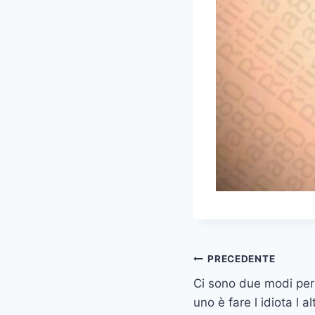
Navigazione
PRECEDENTE
Ci sono due modi per 
articoli
uno è fare l idiota l a