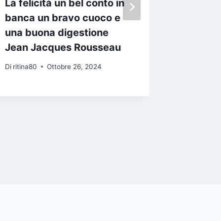
La felicità un bel conto in
Saremo 
banca un bravo cuoco e
tristi 
una buona digestione
uno acc
Jean Jacques Rousseau
questo
questo 
Di
ritina80
Ottobre 26, 2024
Gabriel
Di
ritina80