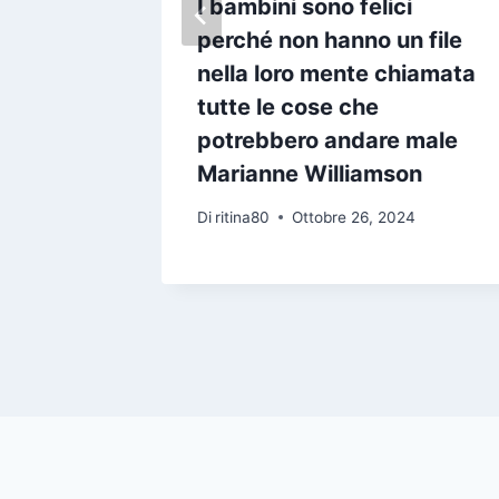
ndo
I bambini sono felici
poi ci
perché non hanno un file
che le
nella loro mente chiamata
cosa la
tutte le cose che
i luce
potrebbero andare male
abrizio
Marianne Williamson
Di
ritina80
Ottobre 26, 2024
24