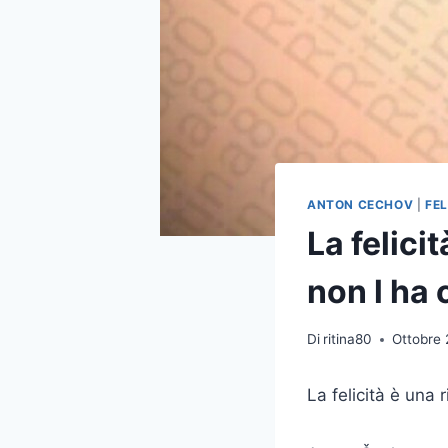
ANTON CECHOV
|
FEL
La felici
non l ha
Di
ritina80
Ottobre 
La felicità è una