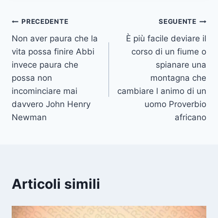
Navigazione
PRECEDENTE
SEGUENTE
Non aver paura che la
È più facile deviare il
articoli
vita possa finire Abbi
corso di un fiume o
invece paura che
spianare una
possa non
montagna che
incominciare mai
cambiare l animo di un
davvero John Henry
uomo Proverbio
Newman
africano
Articoli simili