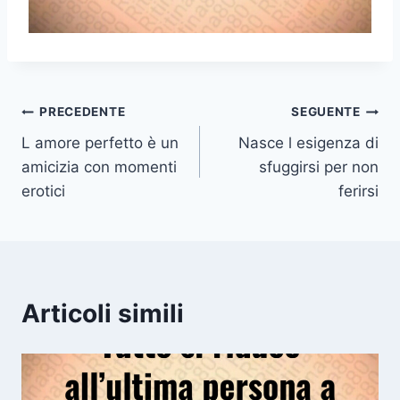
Navigazione
PRECEDENTE
SEGUENTE
L amore perfetto è un
Nasce l esigenza di
articoli
amicizia con momenti
sfuggirsi per non
erotici
ferirsi
Articoli simili