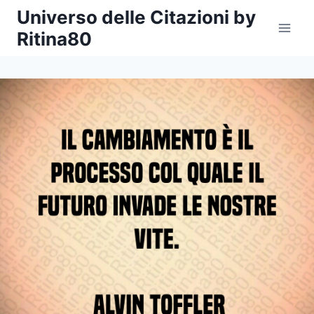
Salta
Universo delle Citazioni by
al
Ritina80
contenuto