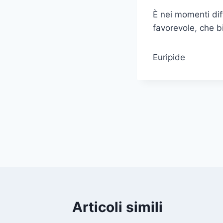
È nei momenti diff
favorevole, che b
Euripide
Navigazione
articoli
Articoli simili