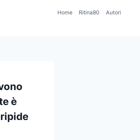
Home
Ritina80
Autori
evono
te è
ripide