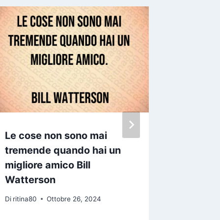
Le cose non sono mai
Nessun
tremende quando hai un
grande 
migliore amico Bill
vita pe
Watterson
di Naza
second
Di
ritina80
Ottobre 26, 2024
Di
ritina80