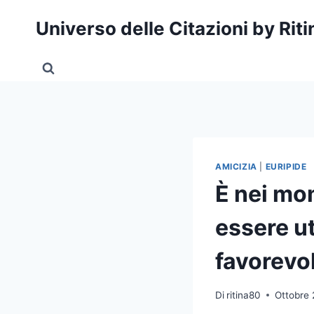
Salta
Universo delle Citazioni by Rit
al
contenuto
AMICIZIA
|
EURIPIDE
È nei mom
essere ut
favorevol
Di
ritina80
Ottobre 