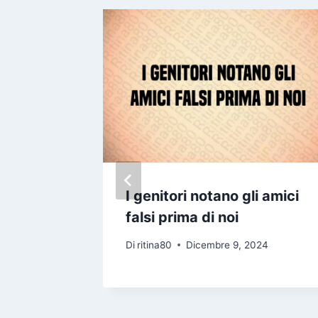
o amici
I genitori notano gli amici
onga ma
falsi prima di noi
to si
Di
ritina80
Dicembre 9, 2024
24