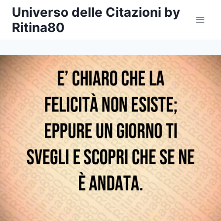
Salta
Universo delle Citazioni by
al
Ritina80
contenuto