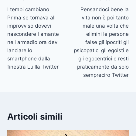
Navigazione
I tempi cambiano
Pensandoci bene la
articoli
Prima se tornava all
vita non è poi tanto
improvviso dovevi
male una volta che
nascondere l amante
elimini le persone
nell armadio ora devi
false gli ipocriti gli
lanciare lo
psicopatici gli egoisti e
smartphone dalla
gli egocentrici e resti
finestra Luilla Twitter
praticamente da solo
sempreciro Twitter
Articoli simili