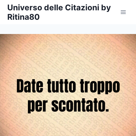
Salta
Universo delle Citazioni by
al
Ritina80
contenuto