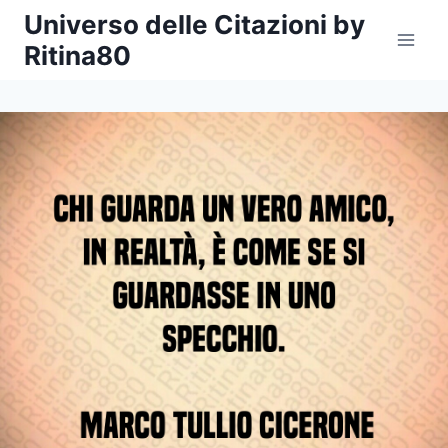
Salta
Universo delle Citazioni by
al
Ritina80
contenuto